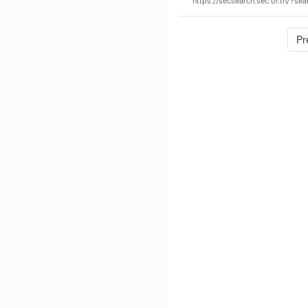
https://secsearch.sec.or.th/?s
Pr