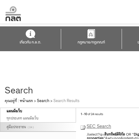
เกี่ยวกับ ก.ล.ต.
กฎหมาย/กฎเกณฑ์
Search
คุณอยู่ที่ :
หน้าแรก
>
Search
>
Search Results
แผนผังเว็บ
1 - 10
of 24 results
ทุกประเภท แผนผังเว็บ
SEC Search
คู่มือประชาชน
( 24 )
/select?q=
สินทรัพย์
ดิจิทัล
OR "
Dig
properties
"&wt=json&indent=tru