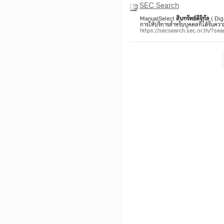
SEC Search
ManualSelect
สินทรัพย์
ดิจิทัล
( Dig
การให้บริการสำหรับบุคคลที่ได้รับ
https://secsearch.sec.or.th/?s